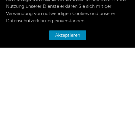
Nutzung unserer Dienste erklären Sie sich mit der
Verwendung von notwendigen Cookies und unserer
Datenschutzerklärung
einverstanden.
innenstadt@glueckauf-dinslaken.de
Akzeptieren
Öffnungszeiten
Anrufen
E-Mail
Rezeptfoto
VOLLBILD