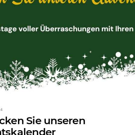
24
cken Sie unseren
tskalender