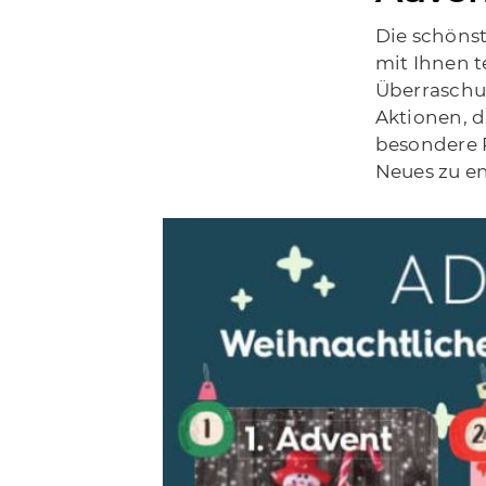
Die schönst
mit Ihnen t
Überraschun
Aktionen, 
besondere R
Neues zu e