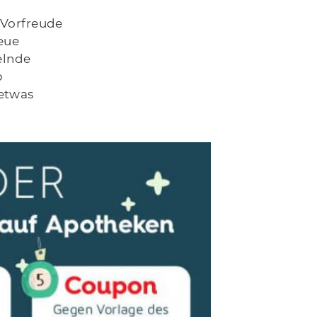
 Vorfreude
eue
elnde
b
 etwas