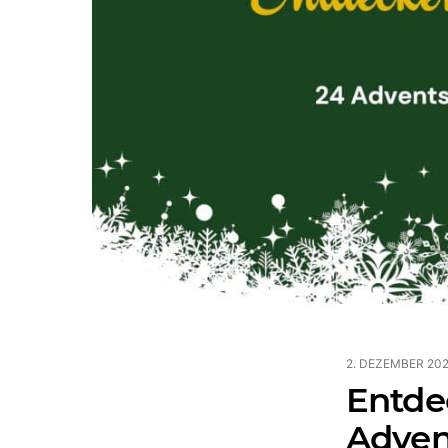
2. DEZEMBER 20
Entde
Adven